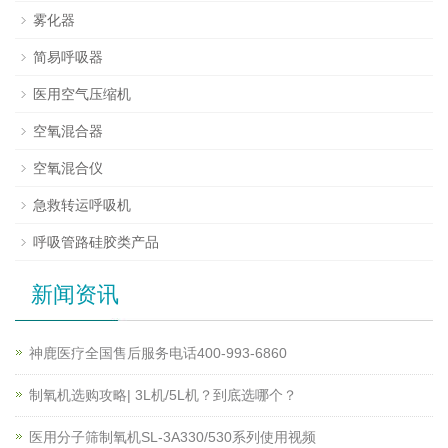
雾化器
简易呼吸器
医用空气压缩机
空氧混合器
空氧混合仪
急救转运呼吸机
呼吸管路硅胶类产品
新闻资讯
神鹿医疗全国售后服务电话400-993-6860
制氧机选购攻略| 3L机/5L机？到底选哪个？
医用分子筛制氧机SL-3A330/530系列使用视频