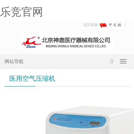
乐竞官网
语言选择:
网站导航
Toggl
navig
医用空气压缩机