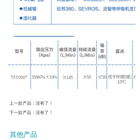
上一款产品：没有了！
下一款产品：没有了！
其他产品