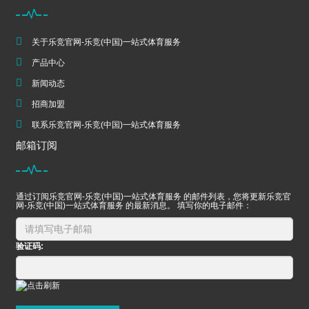
关于乐竞官网-乐竞(中国)一站式体育服务
产品中心
新闻动态
招商加盟
联系乐竞官网-乐竞(中国)一站式体育服务
邮箱订阅
通过订阅乐竞官网-乐竞(中国)一站式体育服务 的邮件列表，您将更新乐竞官
网-乐竞(中国)一站式体育服务 的最新消息。 填写你的电子邮件：
验证码: