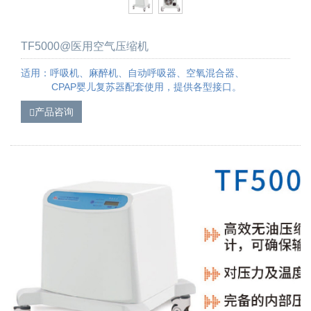
TF5000@医用空气压缩机
适用：呼吸机、麻醉机、自动呼吸器、空氧混合器、
CPAP婴儿复苏器配套使用，提供各型接口。
产品咨询