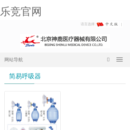
乐竞官网
语言选择:
网站导航
Toggl
navig
简易呼吸器