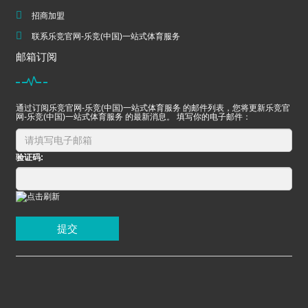
招商加盟
联系乐竞官网-乐竞(中国)一站式体育服务
邮箱订阅
通过订阅乐竞官网-乐竞(中国)一站式体育服务 的邮件列表，您将更新乐竞官
网-乐竞(中国)一站式体育服务 的最新消息。 填写你的电子邮件：
验证码:
提交