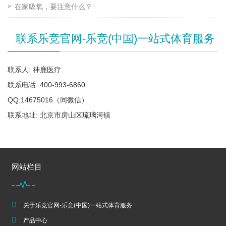
在家吸氧，要注意什么？
联系乐竞官网-乐竞(中国)一站式体育服务
联系人: 神鹿医疗
联系电话: 400-993-6860
QQ:14675016（同微信）
联系地址: 北京市房山区琉璃河镇
网站栏目
关于乐竞官网-乐竞(中国)一站式体育服务
产品中心